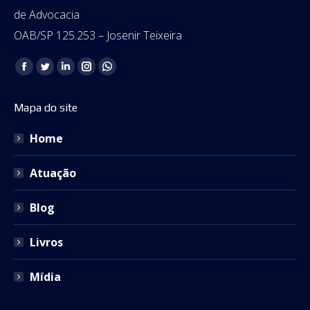
de Advocacia
OAB/SP 125.253 – Josenir Teixeira
Encontre-nos em:
Facebook
Twitter
Linkedin
Instagram
Whatsapp
page
page
page
page
page
Mapa do site
opens
opens
opens
opens
opens
in
in
in
in
in
Home
new
new
new
new
new
window
window
window
window
window
Atuação
Blog
Livros
Mídia