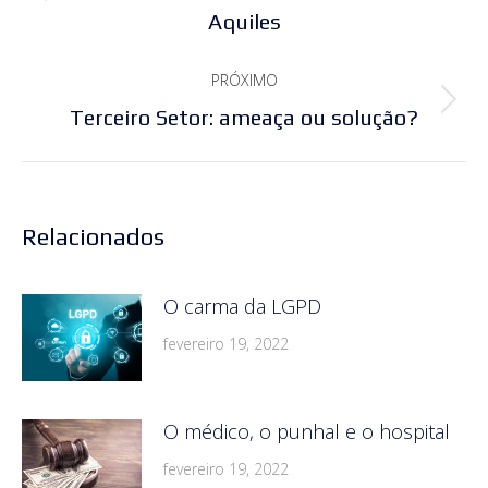
Post
post:
Aquiles
anterior:
PRÓXIMO
Próximo
Terceiro Setor: ameaça ou solução?
post:
Relacionados
O carma da LGPD
fevereiro 19, 2022
O médico, o punhal e o hospital
fevereiro 19, 2022