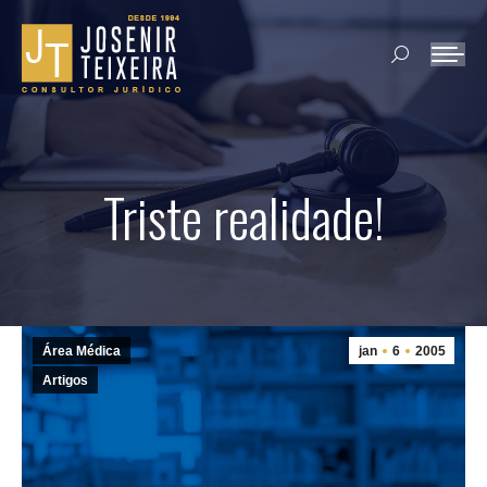
Search:
Triste realidade!
Área Médica
jan
6
2005
Artigos