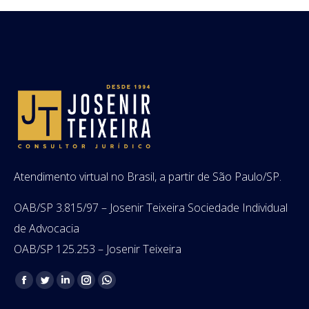
Atendimento virtual no Brasil, a partir de São Paulo/SP.
OAB/SP 3.815/97 – Josenir Teixeira Sociedade Individual
de Advocacia
OAB/SP 125.253 – Josenir Teixeira
Encontre-nos em:
Facebook
Twitter
Linkedin
Instagram
Whatsapp
page
page
page
page
page