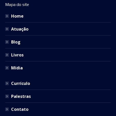
Mapa do site
opens
opens
opens
opens
opens
in
in
in
in
in
Home
new
new
new
new
new
window
window
window
window
window
Atuação
Blog
Livros
Mídia
Currículo
Palestras
Contato