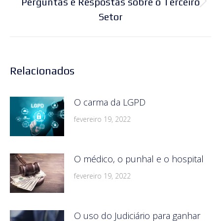
Perguntas e Respostas sobre o Terceiro
Próximo
Setor
post:
Relacionados
O carma da LGPD
fevereiro 19, 2022
O médico, o punhal e o hospital
fevereiro 19, 2022
O uso do Judiciário para ganhar