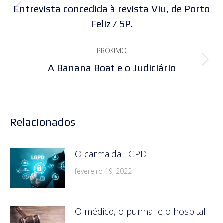
de
Entrevista concedida à revista Viu, de Porto
Post
post:
Feliz / SP.
anterior:
PRÓXIMO
Próximo
A Banana Boat e o Judiciário
post:
Relacionados
O carma da LGPD
fevereiro 19, 2022
O médico, o punhal e o hospital