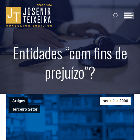
Search:
Entidades “com fins de
prejuízo”?
Artigos
set
1
2006
Terceiro Setor