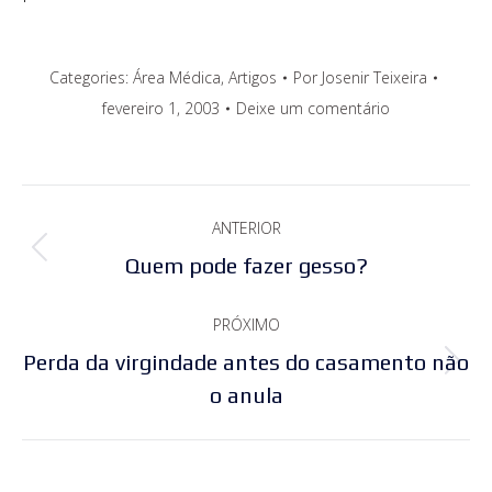
Categories:
Área Médica
,
Artigos
Por
Josenir Teixeira
fevereiro 1, 2003
Deixe um comentário
Navegação
ANTERIOR
de
Post
Quem pode fazer gesso?
post:
anterior:
PRÓXIMO
Perda da virgindade antes do casamento não
Próximo
o anula
post: