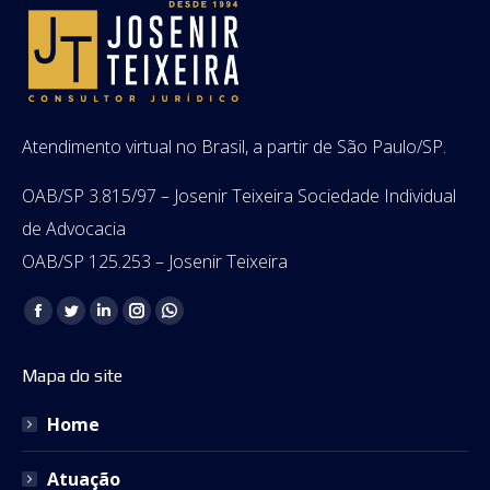
Atendimento virtual no Brasil, a partir de São Paulo/SP.
OAB/SP 3.815/97 – Josenir Teixeira Sociedade Individual
de Advocacia
OAB/SP 125.253 – Josenir Teixeira
Encontre-nos em:
Facebook
Twitter
Linkedin
Instagram
Whatsapp
page
page
page
page
page
Mapa do site
opens
opens
opens
opens
opens
in
in
in
in
in
Home
new
new
new
new
new
window
window
window
window
window
Atuação