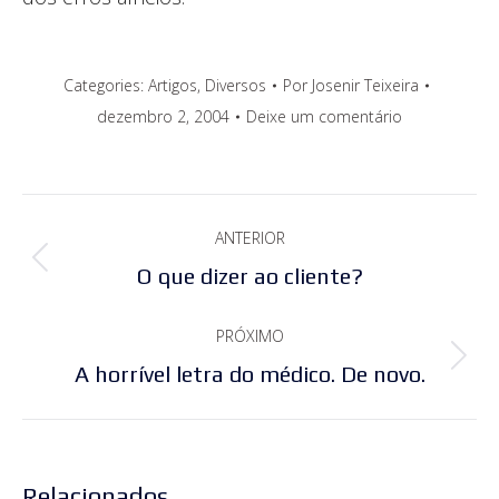
Categories:
Artigos
,
Diversos
Por
Josenir Teixeira
dezembro 2, 2004
Deixe um comentário
Navegação
ANTERIOR
de
Post
O que dizer ao cliente?
post:
anterior:
PRÓXIMO
Próximo
A horrível letra do médico. De novo.
post:
Relacionados