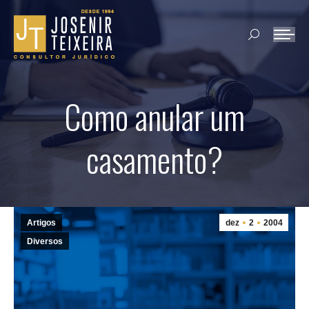
Search:
Como anular um
casamento?
Artigos
dez
2
2004
Diversos