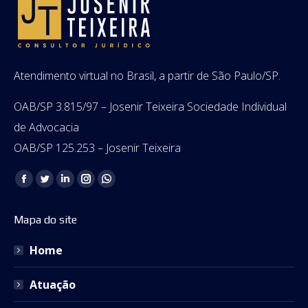
Atendimento virtual no Brasil, a partir de São Paulo/SP.
OAB/SP 3.815/97 – Josenir Teixeira Sociedade Individual
de Advocacia
OAB/SP 125.253 – Josenir Teixeira
Encontre-nos em:
Facebook
Twitter
Linkedin
Instagram
Whatsapp
page
page
page
page
page
Mapa do site
opens
opens
opens
opens
opens
in
in
in
in
in
Home
new
new
new
new
new
window
window
window
window
window
Atuação