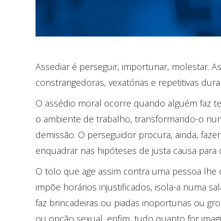
Assediar é perseguir, importunar, molestar. A
constrangedoras, vexatórias e repetitivas dur
O assédio moral ocorre quando alguém faz te
o ambiente de trabalho, transformando-o num l
demissão. O perseguidor procura, ainda, faze
enquadrar nas hipóteses de justa causa para
O tolo que age assim contra uma pessoa lhe co
impõe horários injustificados, isola-a numa sa
faz brincadeiras ou piadas inoportunas ou gross
ou opção sexual, enfim, tudo quanto for imag