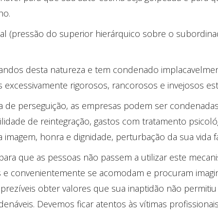
ho.
cal (pressão do superior hierárquico sobre o subordin
esmandos desta natureza e tem condenado implacavelme
 excessivamente rigorosos, rancorosos e invejosos es
a de perseguição, as empresas podem ser condenadas a
lidade de reintegração, gastos com tratamento psicol
a imagem, honra e dignidade, perturbação da sua vida fa
para que as pessoas não passem a utilizar este mecanis
 e convenientemente se acomodam e procuram imaginar
prezíveis obter valores que sua inaptidão não permiti
denáveis. Devemos ficar atentos às vítimas profissionai