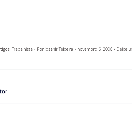
rtigos
,
Trabalhista
Por
Josenir Teixeira
novembro 6, 2006
Deixe u
Próximo
tor
post: