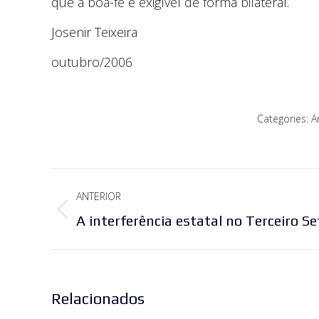
que a boa-fé é exigível de forma bilateral.
Josenir Teixeira
outubro/2006
Categories:
A
Navegação
ANTERIOR
de
Post
A interferência estatal no Terceiro Se
post:
anterior:
Relacionados