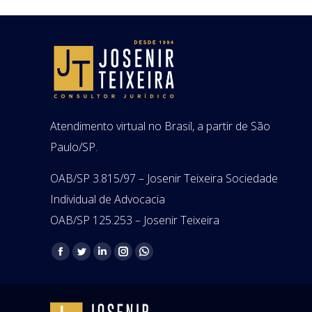
Atendimento virtual no Brasil, a partir de São
Paulo/SP.
OAB/SP 3.815/97 – Josenir Teixeira Sociedade
Individual de Advocacia
OAB/SP 125.253 – Josenir Teixeira
Encontre-nos em:
Facebook
Twitter
Linkedin
Instagram
Whatsapp
page
page
page
page
page
opens
opens
opens
opens
opens