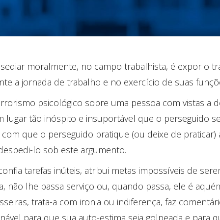
ssediar moralmente, no campo trabalhista, é expor o t
ante a jornada de trabalho e no exercício de suas funçõ
rrorismo psicológico sobre uma pessoa com vistas a d
ugar tão inóspito e insuportável que o perseguido se v
r com que o perseguido pratique (ou deixe de pratica
 despedi-lo sob este argumento.
nfia tarefas inúteis, atribui metas impossíveis de ser
la, não lhe passa serviço ou, quando passa, ele é aquém
eiras, trata-a com ironia ou indiferença, faz comentário
inável para que sua auto-estima seja golpeada e para q