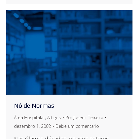
Nó de Normas
Área Hospitalar
,
Artigos
Por
Josenir Teixeira
dezembro 1, 2002
Deixe um comentário
Nas últimas décadas, poucos setores