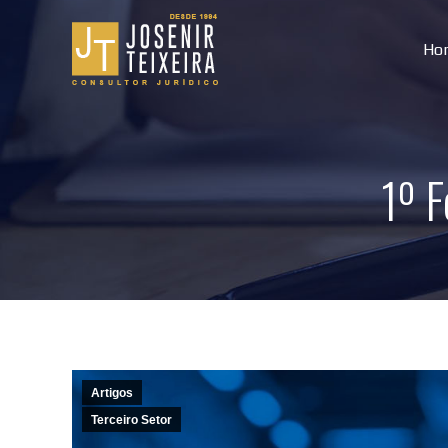
Ho
1º F
Artigos
Terceiro Setor