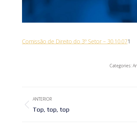
Comissão de Direito do 3º Setor – 30.10.07
1
Categories:
Ar
Navegação
ANTERIOR
de
Post
Top, top, top
post:
anterior: