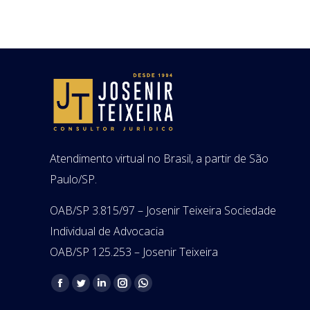
Atendimento virtual no Brasil, a partir de São
Paulo/SP.
OAB/SP 3.815/97 – Josenir Teixeira Sociedade
Individual de Advocacia
OAB/SP 125.253 – Josenir Teixeira
Encontre-nos em:
Facebook
Twitter
Linkedin
Instagram
Whatsapp
page
page
page
page
page