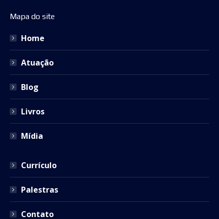
page
page
page
page
page
Mapa do site
opens
opens
opens
opens
opens
in
in
in
in
in
Home
new
new
new
new
new
window
window
window
window
window
Atuação
Blog
Livros
Mídia
Currículo
Palestras
Contato