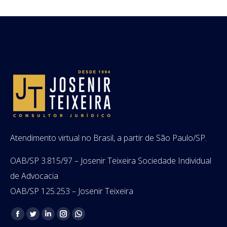
Atendimento virtual no Brasil, a partir de São Paulo/SP.
OAB/SP 3.815/97 – Josenir Teixeira Sociedade Individual
de Advocacia
OAB/SP 125.253 – Josenir Teixeira
Encontre-nos em:
Facebook
Twitter
Linkedin
Instagram
Whatsapp