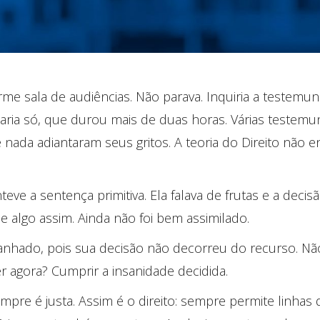
rme sala de audiências. Não parava. Inquiria a testemunh
itaria só, que durou mais de duas horas. Várias testemu
De nada adiantaram seus gritos. A teoria do Direito não
teve a sentença primitiva. Ela falava de frutas e a deci
de algo assim. Ainda não foi bem assimilado.
ranhado, pois sua decisão não decorreu do recurso. Nã
r agora? Cumprir a insanidade decidida.
mpre é justa. Assim é o direito: sempre permite linhas de