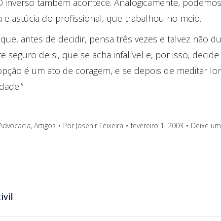
O inverso também acontece. Analogicamente, podemos 
 e astúcia do profissional, que trabalhou no meio.
o que, antes de decidir, pensa três vezes e talvez não 
pre seguro de si, que se acha infalível e, por isso, de
pção é um ato de coragem, e se depois de meditar lon
dade.”
Advocacia
,
Artigos
Por
Josenir Teixeira
fevereiro 1, 2003
Deixe um
Próximo
vil
post: