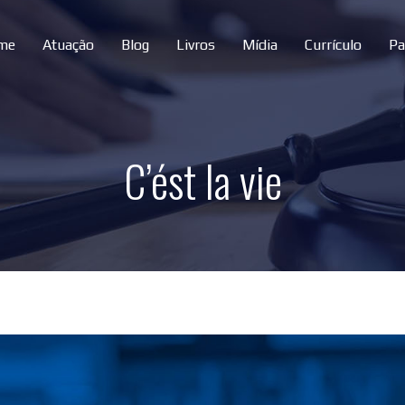
me
Atuação
Blog
Livros
Mídia
Currículo
Pa
C’ést la vie