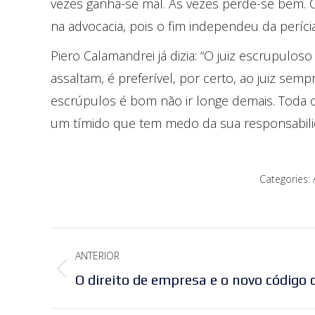
vezes ganha-se mal. Às vezes perde-se bem. 
na advocacia, pois o fim independeu da perícia
Piero Calamandrei já dizia: “O juiz escrupulos
assaltam, é preferível, por certo, ao juiz sem
escrúpulos é bom não ir longe demais. Toda o
um tímido que tem medo da sua responsabili
Categories:
Navegação
ANTERIOR
de
Post
O direito de empresa e o novo código ci
post:
anterior: