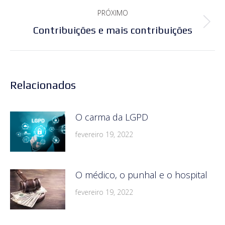
post:
anterior:
PRÓXIMO
Próximo
Contribuições e mais contribuições
post:
Relacionados
O carma da LGPD
fevereiro 19, 2022
O médico, o punhal e o hospital
fevereiro 19, 2022