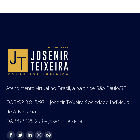
Atendimento virtual no Brasil, a partir de São Paulo/SP.
OAB/SP 3.815/97 – Josenir Teixeira Sociedade Individual
de Advocacia
OAB/SP 125.253 – Josenir Teixeira
Encontre-nos em:
Facebook
Twitter
Linkedin
Instagram
Whatsapp