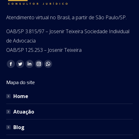
Atendimento virtual no Brasil, a partir de São Paulo/SP.
OAB/SP 3.815/97 – Josenir Teixeira Sociedade Individual
de Advocacia
OAB/SP 125.253 – Josenir Teixeira
Encontre-nos em:
Facebook
Twitter
Linkedin
Instagram
Whatsapp
page
page
page
page
page
Mapa do site
opens
opens
opens
opens
opens
in
in
in
in
in
Home
new
new
new
new
new
window
window
window
window
window
Atuação
Blog