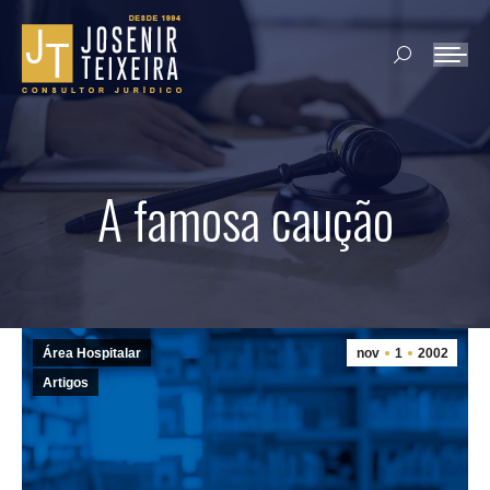
Search:
A famosa caução
Área Hospitalar
nov
1
2002
Artigos