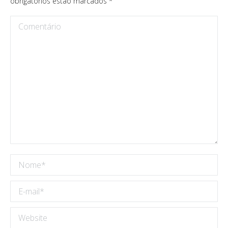
obrigatórios estão marcados
*
Comentário
Nome *
E-mail *
Website