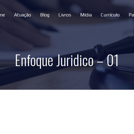
me
Atuação
Blog
Livros
Mídia
Currículo
Pa
Enfoque Juridico – 01