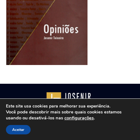
Este site usa cookies para melhorar sua experiência.
Você pode descobrir mais sobre quais cookies estamos
usando ou desativá-los nas
configurações
.
Copyright © 2021 - Josenir Teixeira Advocacia. Todos os
direitos reservados. Site desenvolvido por
ID7 Studio
.
Aceitar