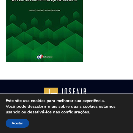
Este site usa cookies para melhorar sua experiência.
Você pode descobrir mais sobre quais cookies estamos
usando ou desativá-los nas
configurações
.
Copyright © 2021 - Josenir Teixeira Advocacia. Todos os
direitos reservados. Site desenvolvido por
ID7 Studio
.
Aceitar