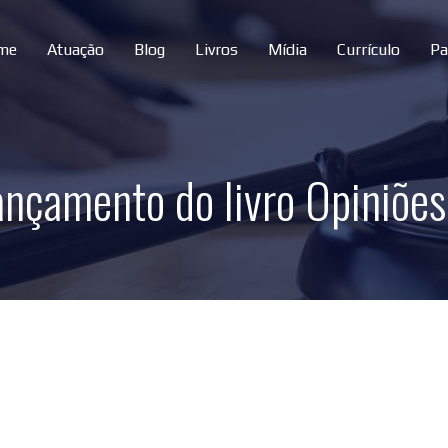
me
Atuação
Blog
Livros
Mídia
Currículo
Pa
ançamento do livro Opiniões