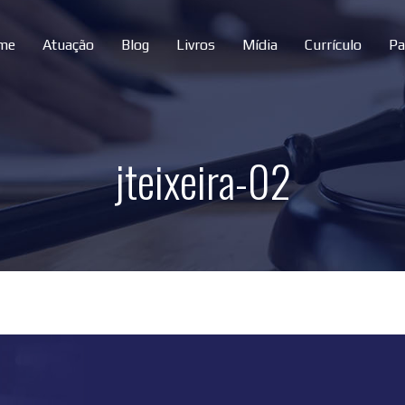
me
Atuação
Blog
Livros
Mídia
Currículo
Pa
jteixeira-02