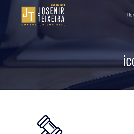
Ho
ic