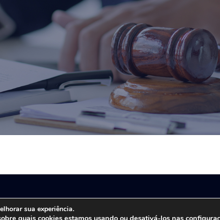
ira Advocacia. Todos os direitos reservados. Site desenvolvido por
ID7
elhorar sua experiência.
sobre quais cookies estamos usando ou desativá-los nas
configura