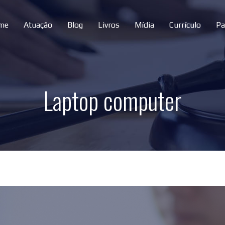
me
Atuação
Blog
Livros
Mídia
Currículo
Pa
Laptop computer