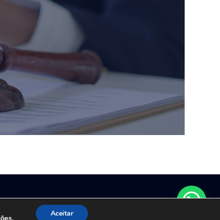
 Studio
.
Aceitar
ções
.