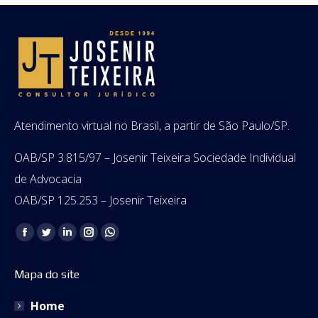
Atendimento virtual no Brasil, a partir de São Paulo/SP.
OAB/SP 3.815/97 – Josenir Teixeira Sociedade Individual
de Advocacia
OAB/SP 125.253 – Josenir Teixeira
Encontre-nos em:
Facebook
Twitter
Linkedin
Instagram
Whatsapp
page
page
page
page
page
Mapa do site
opens
opens
opens
opens
opens
in
in
in
in
in
Home
new
new
new
new
new