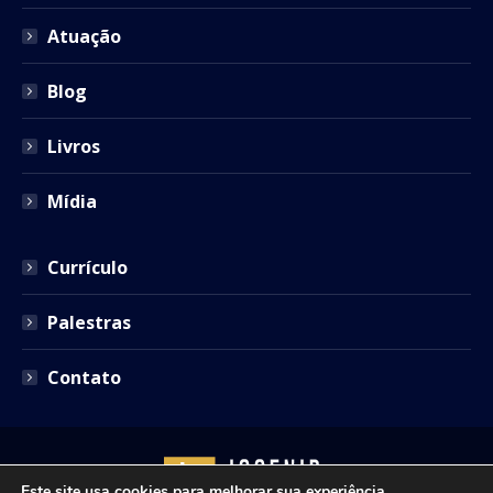
window
window
window
window
window
Atuação
Blog
Livros
Mídia
Currículo
Palestras
Contato
Este site usa cookies para melhorar sua experiência.