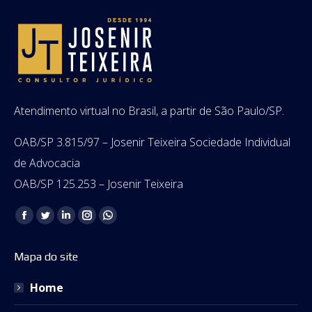
Atendimento virtual no Brasil, a partir de São Paulo/SP.
OAB/SP 3.815/97 – Josenir Teixeira Sociedade Individual
de Advocacia
OAB/SP 125.253 – Josenir Teixeira
Encontre-nos em:
Facebook
Twitter
Linkedin
Instagram
Whatsapp
page
page
page
page
page
Mapa do site
opens
opens
opens
opens
opens
in
in
in
in
in
Home
new
new
new
new
new