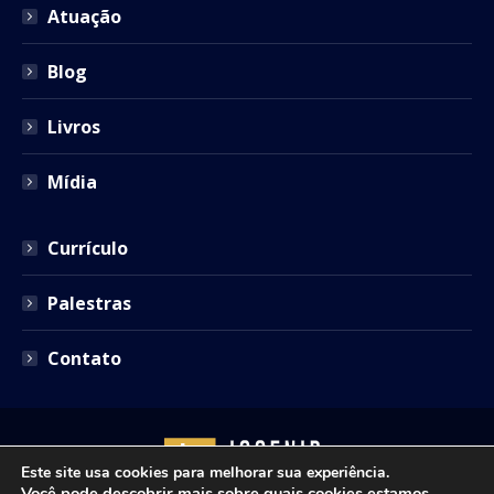
window
window
window
window
window
Atuação
Blog
Livros
Mídia
Currículo
Palestras
Contato
Este site usa cookies para melhorar sua experiência.
Você pode descobrir mais sobre quais cookies estamos