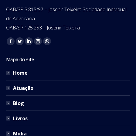
OAB/SP 3.815/97 – Josenir Teixeira Sociedade Individual
de Advocacia
OAB/SP 125.253 – Josenir Teixeira
Encontre-nos em:
Facebook
Twitter
Linkedin
Instagram
Whatsapp
page
page
page
page
page
Mapa do site
opens
opens
opens
opens
opens
in
in
in
in
in
Home
new
new
new
new
new
window
window
window
window
window
Atuação
Blog
Livros
Mídia